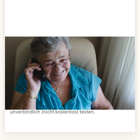
Schritt 3
Bestellen & liefern lassen
Suchen Sie sich aus dem Speiseplan Ihres Anbieters
aus, was Ihnen schmeckt. Bestellen Sie telefonisch,
schriftlich oder im Online-Shop Ihres Anbieters.
Ein Kurier liefert Ihnen das bestellte Essen zum
vereinbarten Zeitpunkt nach Hause. Bei vielen
Anbietern können Sie Essen auf Rädern auch
unverbindlich (nicht kostenlos) testen.