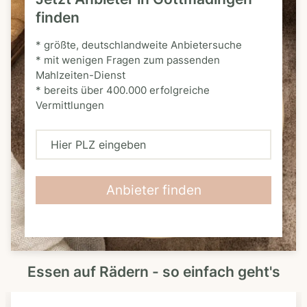
finden
* größte, deutschlandweite Anbietersuche
* mit wenigen Fragen zum passenden
Mahlzeiten-Dienst
* bereits über 400.000 erfolgreiche
Vermittlungen
H
i
e
Anbieter finden
r
P
L
Essen auf Rädern - so einfach geht's
Z
e