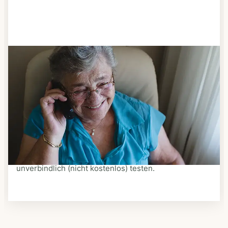
Schritt 3
Bestellen & liefern lassen
Suchen Sie sich aus dem Speiseplan Ihres Anbieters
aus, was Ihnen schmeckt. Bestellen Sie telefonisch,
schriftlich oder im Online-Shop Ihres Anbieters.
Ein Kurier liefert Ihnen das bestellte Essen zum
vereinbarten Zeitpunkt nach Hause. Bei vielen
Anbietern können Sie Essen auf Rädern auch
unverbindlich (nicht kostenlos) testen.