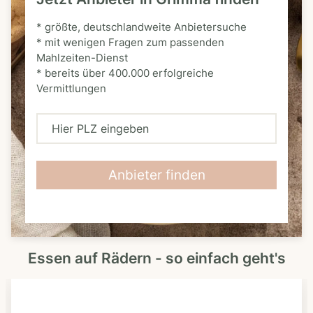
* größte, deutschlandweite Anbietersuche
* mit wenigen Fragen zum passenden
Mahlzeiten-Dienst
* bereits über 400.000 erfolgreiche
Vermittlungen
H
i
e
Anbieter finden
r
P
L
Essen auf Rädern - so einfach geht's
Z
e
i
n