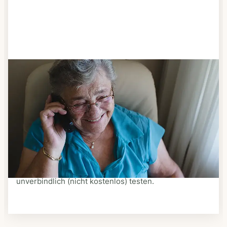
Schritt 3
Bestellen & liefern lassen
Suchen Sie sich aus dem Speiseplan Ihres Anbieters
aus, was Ihnen schmeckt. Bestellen Sie telefonisch,
schriftlich oder im Online-Shop Ihres Anbieters.
Ein Kurier liefert Ihnen das bestellte Essen zum
vereinbarten Zeitpunkt nach Hause. Bei vielen
Anbietern können Sie Essen auf Rädern auch
unverbindlich (nicht kostenlos) testen.