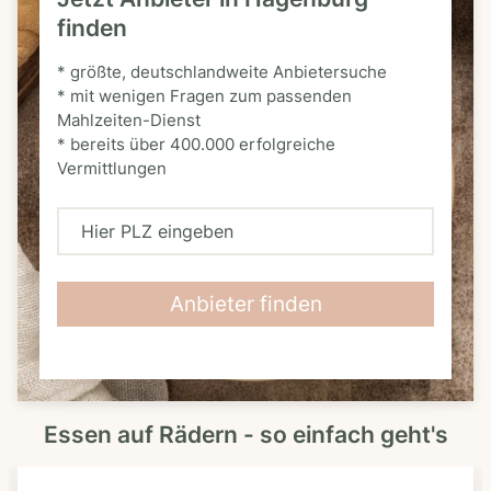
finden
* größte, deutschlandweite Anbietersuche
* mit wenigen Fragen zum passenden
Mahlzeiten-Dienst
* bereits über 400.000 erfolgreiche
Vermittlungen
H
i
e
Anbieter finden
r
P
L
Essen auf Rädern - so einfach geht's
Z
e