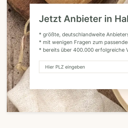
Jetzt Anbieter in Ha
* größte, deutschlandweite Anbiete
* mit wenigen Fragen zum passende
* bereits über 400.000 erfolgreiche 
H
i
e
r
P
L
Z