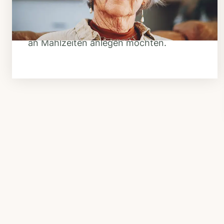
Überlegen Sie, ob Ihnen das Essen
täglich verzehrfertig geliefert werden
soll oder Sie sich einen Tiefkühl-Vorrat
an Mahlzeiten anlegen möchten.