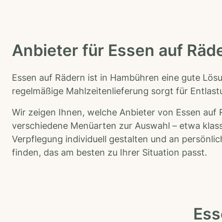
Z
e
i
n
Anbieter für Essen auf Räd
g
e
Essen auf Rädern ist in Hambühren eine gute Lösu
b
e
regelmäßige Mahlzeitenlieferung sorgt für Entlastu
n
Wir zeigen Ihnen, welche Anbieter von Essen auf 
verschiedene Menüarten zur Auswahl – etwa klass
Verpflegung individuell gestalten und an persönl
finden, das am besten zu Ihrer Situation passt.
Ess