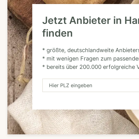
Jetzt Anbieter in 
finden
* größte, deutschlandweite Anbiete
* mit wenigen Fragen zum passende
* bereits über 200.000 erfolgreiche 
H
i
e
r
P
L