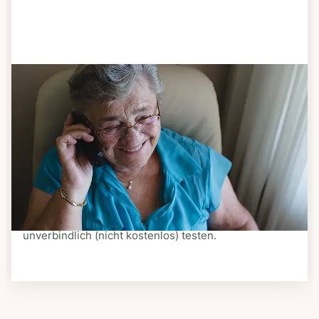
Schritt 3
Bestellen & liefern lassen
Suchen Sie sich aus dem Speiseplan Ihres Anbieters
aus, was Ihnen schmeckt. Bestellen Sie telefonisch,
schriftlich oder im Online-Shop Ihres Anbieters.
Ein Kurier liefert Ihnen das bestellte Essen zum
vereinbarten Zeitpunkt nach Hause. Bei vielen
Anbietern können Sie Essen auf Rädern auch
unverbindlich (nicht kostenlos) testen.