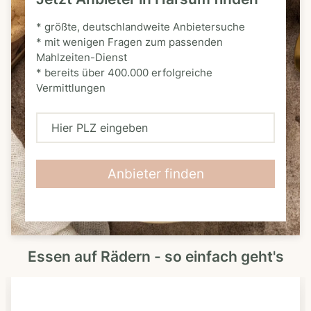
* größte, deutschlandweite Anbietersuche
* mit wenigen Fragen zum passenden
Mahlzeiten-Dienst
* bereits über 400.000 erfolgreiche
Vermittlungen
H
i
e
Anbieter finden
r
P
L
Essen auf Rädern - so einfach geht's
Z
e
i
n