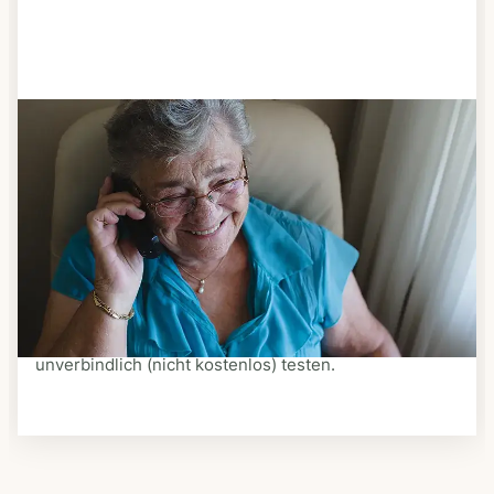
Schritt 3
Bestellen & liefern lassen
Suchen Sie sich aus dem Speiseplan Ihres Anbieters
aus, was Ihnen schmeckt. Bestellen Sie telefonisch,
schriftlich oder im Online-Shop Ihres Anbieters.
Ein Kurier liefert Ihnen das bestellte Essen zum
vereinbarten Zeitpunkt nach Hause. Bei vielen
Anbietern können Sie Essen auf Rädern auch
unverbindlich (nicht kostenlos) testen.