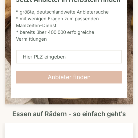
* größte, deutschlandweite Anbietersuche
* mit wenigen Fragen zum passenden
Mahlzeiten-Dienst
* bereits über 400.000 erfolgreiche
Vermittlungen
H
i
e
Anbieter finden
r
P
L
Essen auf Rädern - so einfach geht's
Z
e
i
n