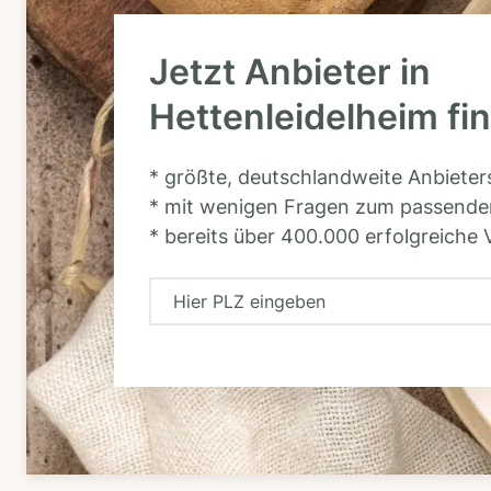
Jetzt Anbieter in
Hettenleidelheim fi
* größte, deutschlandweite Anbiete
* mit wenigen Fragen zum passende
* bereits über 400.000 erfolgreiche 
H
i
e
r
P
L