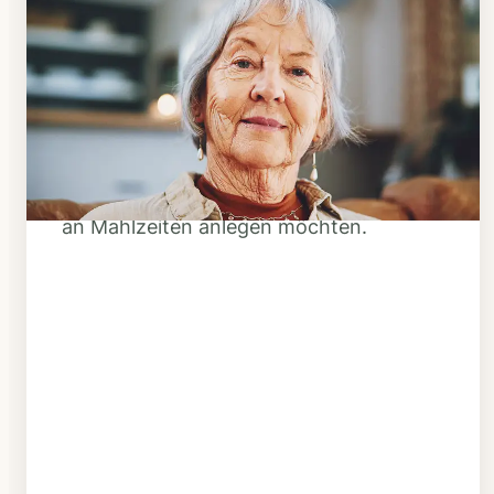
Schritt 1
Klarheit schaffen
Überlegen Sie, ob Ihnen das Essen
täglich verzehrfertig geliefert werden
soll oder Sie sich einen Tiefkühl-Vorrat
an Mahlzeiten anlegen möchten.