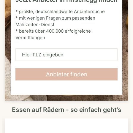
* größte, deutschlandweite Anbietersuche
* mit wenigen Fragen zum passenden
Mahlzeiten-Dienst
* bereits über 400.000 erfolgreiche
Vermittlungen
H
i
e
Anbieter finden
r
P
L
Essen auf Rädern - so einfach geht's
Z
e
i
n