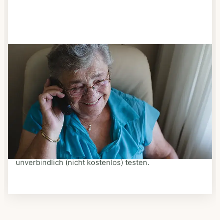
Schritt 3
Bestellen & liefern lassen
Suchen Sie sich aus dem Speiseplan Ihres Anbieters
aus, was Ihnen schmeckt. Bestellen Sie telefonisch,
schriftlich oder im Online-Shop Ihres Anbieters.
Ein Kurier liefert Ihnen das bestellte Essen zum
vereinbarten Zeitpunkt nach Hause. Bei vielen
Anbietern können Sie Essen auf Rädern auch
unverbindlich (nicht kostenlos) testen.