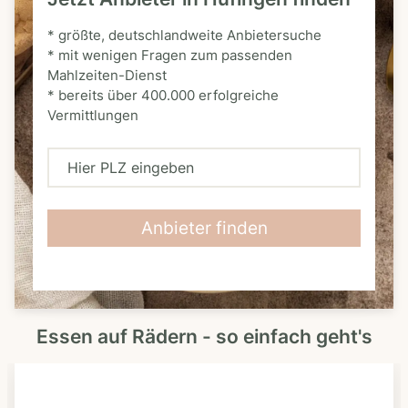
* größte, deutschlandweite Anbietersuche
* mit wenigen Fragen zum passenden
Mahlzeiten-Dienst
* bereits über 400.000 erfolgreiche
Vermittlungen
H
i
e
Anbieter finden
r
P
L
Essen auf Rädern - so einfach geht's
Z
e
i
n