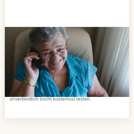
Schritt 3
Bestellen & liefern lassen
Suchen Sie sich aus dem Speiseplan Ihres Anbieters
aus, was Ihnen schmeckt. Bestellen Sie telefonisch,
schriftlich oder im Online-Shop Ihres Anbieters.
Ein Kurier liefert Ihnen das bestellte Essen zum
vereinbarten Zeitpunkt nach Hause. Bei vielen
Anbietern können Sie Essen auf Rädern auch
unverbindlich (nicht kostenlos) testen.