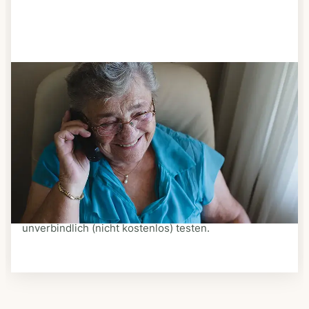
Schritt 3
Bestellen & liefern lassen
Suchen Sie sich aus dem Speiseplan Ihres Anbieters
aus, was Ihnen schmeckt. Bestellen Sie telefonisch,
schriftlich oder im Online-Shop Ihres Anbieters.
Ein Kurier liefert Ihnen das bestellte Essen zum
vereinbarten Zeitpunkt nach Hause. Bei vielen
Anbietern können Sie Essen auf Rädern auch
unverbindlich (nicht kostenlos) testen.