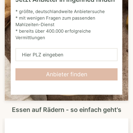
* größte, deutschlandweite Anbietersuche
* mit wenigen Fragen zum passenden
Mahlzeiten-Dienst
* bereits über 400.000 erfolgreiche
Vermittlungen
H
i
e
Anbieter finden
r
P
L
Essen auf Rädern - so einfach geht's
Z
e
i
n