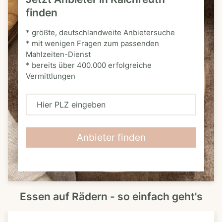
finden
* größte, deutschlandweite Anbietersuche
* mit wenigen Fragen zum passenden
Mahlzeiten-Dienst
* bereits über 400.000 erfolgreiche
Vermittlungen
H
i
e
Anbieter finden
r
P
L
Essen auf Rädern - so einfach geht's
Z
e