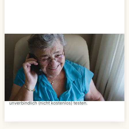
Schritt 3
Bestellen & liefern lassen
Suchen Sie sich aus dem Speiseplan Ihres Anbieters
aus, was Ihnen schmeckt. Bestellen Sie telefonisch,
schriftlich oder im Online-Shop Ihres Anbieters.
Ein Kurier liefert Ihnen das bestellte Essen zum
vereinbarten Zeitpunkt nach Hause. Bei vielen
Anbietern können Sie Essen auf Rädern auch
unverbindlich (nicht kostenlos) testen.