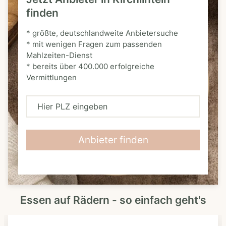
finden
* größte, deutschlandweite Anbietersuche
* mit wenigen Fragen zum passenden
Mahlzeiten-Dienst
* bereits über 400.000 erfolgreiche
Vermittlungen
H
i
e
Anbieter finden
r
P
L
Essen auf Rädern - so einfach geht's
Z
e