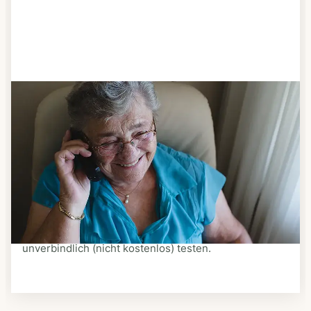
Schritt 3
Bestellen & liefern lassen
Suchen Sie sich aus dem Speiseplan Ihres Anbieters
aus, was Ihnen schmeckt. Bestellen Sie telefonisch,
schriftlich oder im Online-Shop Ihres Anbieters.
Ein Kurier liefert Ihnen das bestellte Essen zum
vereinbarten Zeitpunkt nach Hause. Bei vielen
Anbietern können Sie Essen auf Rädern auch
unverbindlich (nicht kostenlos) testen.