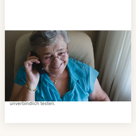
Schritt 3
Bestellen & liefern lassen
Suchen Sie sich aus dem Speiseplan Ihres Anbieters
aus, was Ihnen schmeckt. Bestellen Sie telefonisch,
schriftlich oder im Online-Shop Ihres Anbieters.
Ein Kurier liefert Ihnen das bestellte Essen zum
vereinbarten Zeitpunkt nach Hause. Bei vielen
Anbietern können Sie Essen auf Rädern auch
unverbindlich testen.