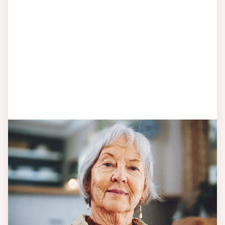
Schritt 1
Klarheit schaffen
Überlegen Sie, ob Ihnen das Essen täglich
verzehrfertig geliefert werden soll oder Sie sich
einen Tiefkühl-Vorrat an Mahlzeiten anlegen
möchten.