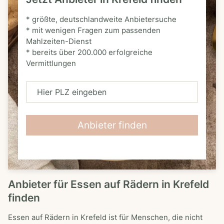
* größte, deutschlandweite Anbietersuche
* mit wenigen Fragen zum passenden
Mahlzeiten-Dienst
* bereits über 200.000 erfolgreiche
Vermittlungen
H
i
e
Anbieter finden
r
P
L
Anbieter für Essen auf Rädern in Krefeld
Z
finden
e
i
Essen auf Rädern in Krefeld ist für Menschen, die nicht
n