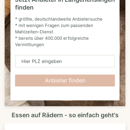
finden
* größte, deutschlandweite Anbietersuche
* mit wenigen Fragen zum passenden
Mahlzeiten-Dienst
* bereits über 400.000 erfolgreiche
Vermittlungen
H
i
e
Anbieter finden
r
P
L
Essen auf Rädern - so einfach geht's
Z
e