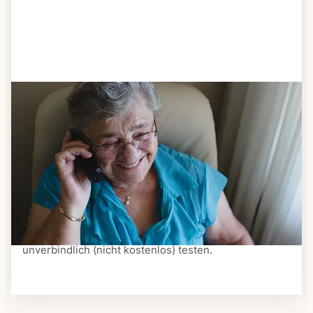
Schritt 3
Bestellen & liefern lassen
Suchen Sie sich aus dem Speiseplan Ihres Anbieters
aus, was Ihnen schmeckt. Bestellen Sie telefonisch,
schriftlich oder im Online-Shop Ihres Anbieters.
Ein Kurier liefert Ihnen das bestellte Essen zum
vereinbarten Zeitpunkt nach Hause. Bei vielen
Anbietern können Sie Essen auf Rädern auch
unverbindlich (nicht kostenlos) testen.