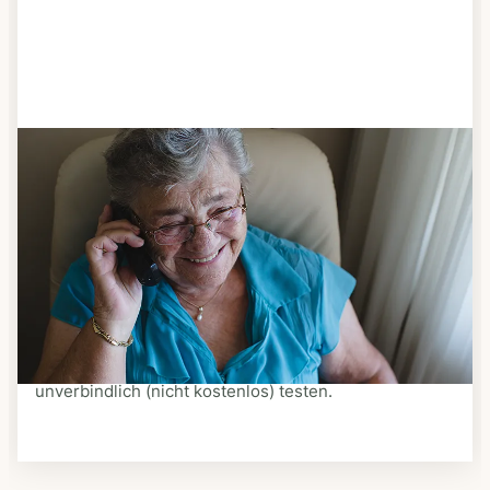
Schritt 3
Bestellen & liefern lassen
Suchen Sie sich aus dem Speiseplan Ihres Anbieters
aus, was Ihnen schmeckt. Bestellen Sie telefonisch,
schriftlich oder im Online-Shop Ihres Anbieters.
Ein Kurier liefert Ihnen das bestellte Essen zum
vereinbarten Zeitpunkt nach Hause. Bei vielen
Anbietern können Sie Essen auf Rädern auch
unverbindlich (nicht kostenlos) testen.