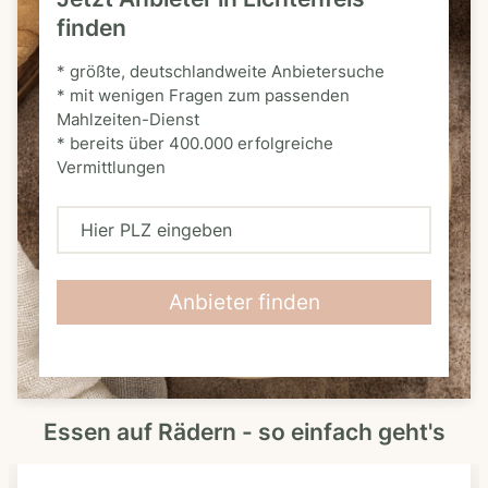
finden
* größte, deutschlandweite Anbietersuche
* mit wenigen Fragen zum passenden
Mahlzeiten-Dienst
* bereits über 400.000 erfolgreiche
Vermittlungen
H
i
e
Anbieter finden
r
P
L
Essen auf Rädern - so einfach geht's
Z
e