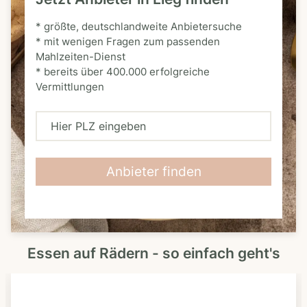
* größte, deutschlandweite Anbietersuche
* mit wenigen Fragen zum passenden
Mahlzeiten-Dienst
* bereits über 400.000 erfolgreiche
Vermittlungen
H
i
e
Anbieter finden
r
P
L
Essen auf Rädern - so einfach geht's
Z
e
i
n