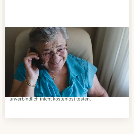
Schritt 3
Bestellen & liefern lassen
Suchen Sie sich aus dem Speiseplan Ihres Anbieters
aus, was Ihnen schmeckt. Bestellen Sie telefonisch,
schriftlich oder im Online-Shop Ihres Anbieters.
Ein Kurier liefert Ihnen das bestellte Essen zum
vereinbarten Zeitpunkt nach Hause. Bei vielen
Anbietern können Sie Essen auf Rädern auch
unverbindlich (nicht kostenlos) testen.