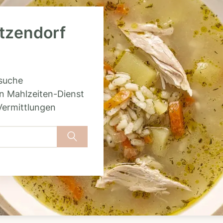
itzendorf
rsuche
n Mahlzeiten-Dienst
Vermittlungen