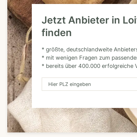
Jetzt Anbieter in Lo
finden
* größte, deutschlandweite Anbiete
* mit wenigen Fragen zum passende
* bereits über 400.000 erfolgreiche 
H
i
e
r
P
L