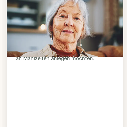
Schritt 1
Klarheit schaffen
Überlegen Sie, ob Ihnen das Essen
täglich verzehrfertig geliefert werden
soll oder Sie sich einen Tiefkühl-Vorrat
an Mahlzeiten anlegen möchten.