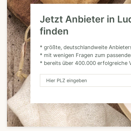
Jetzt Anbieter in L
finden
* größte, deutschlandweite Anbiete
* mit wenigen Fragen zum passende
* bereits über 400.000 erfolgreiche 
H
i
e
r
P
L