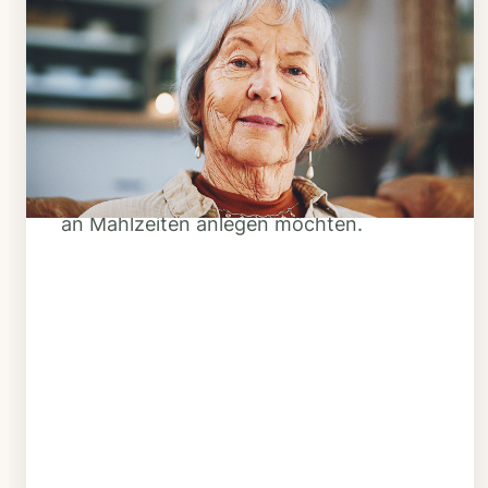
Schritt 1
Klarheit schaffen
Überlegen Sie, ob Ihnen das Essen
täglich verzehrfertig geliefert werden
soll oder Sie sich einen Tiefkühl-Vorrat
an Mahlzeiten anlegen möchten.