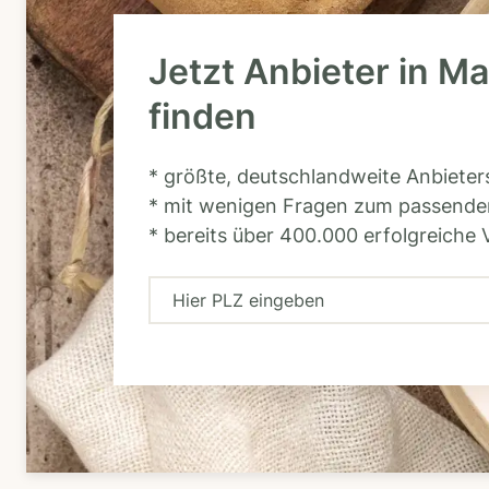
Jetzt Anbieter in M
finden
* größte, deutschlandweite Anbiete
* mit wenigen Fragen zum passende
* bereits über 400.000 erfolgreiche 
H
i
e
r
P
L