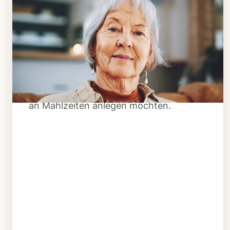
Schritt 1
Klarheit schaffen
Überlegen Sie, ob Ihnen das Essen
täglich verzehrfertig geliefert werden
soll oder Sie sich einen Tiefkühl-Vorrat
an Mahlzeiten anlegen möchten.