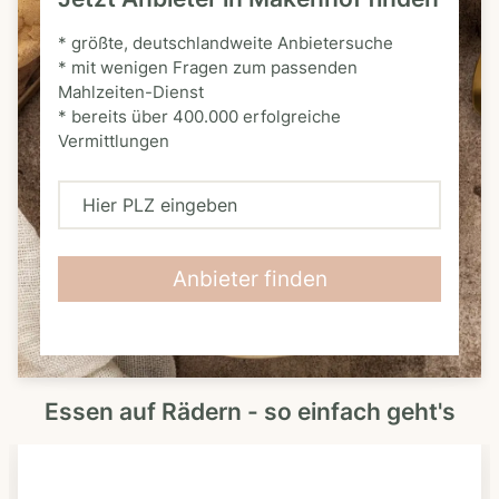
* größte, deutschlandweite Anbietersuche
* mit wenigen Fragen zum passenden
Mahlzeiten-Dienst
* bereits über 400.000 erfolgreiche
Vermittlungen
H
i
e
Anbieter finden
r
P
L
Essen auf Rädern - so einfach geht's
Z
e
i
n