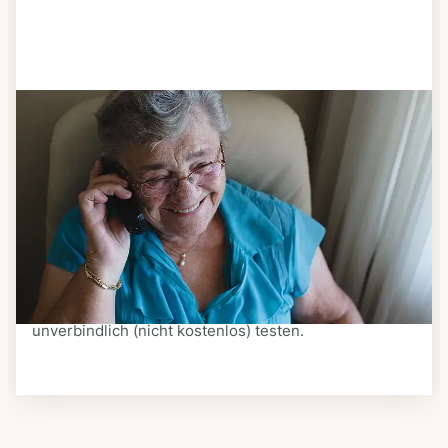
Schritt 3
Bestellen & liefern lassen
Suchen Sie sich aus dem Speiseplan Ihres Anbieters
aus, was Ihnen schmeckt. Bestellen Sie telefonisch,
schriftlich oder im Online-Shop Ihres Anbieters.
Ein Kurier liefert Ihnen das bestellte Essen zum
vereinbarten Zeitpunkt nach Hause. Bei vielen
Anbietern können Sie Essen auf Rädern auch
unverbindlich (nicht kostenlos) testen.