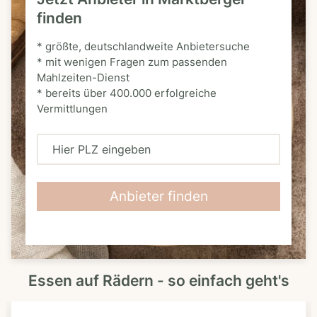
finden
* größte, deutschlandweite Anbietersuche
* mit wenigen Fragen zum passenden
Mahlzeiten-Dienst
* bereits über 400.000 erfolgreiche
Vermittlungen
H
i
e
Anbieter finden
r
P
L
Essen auf Rädern - so einfach geht's
Z
e