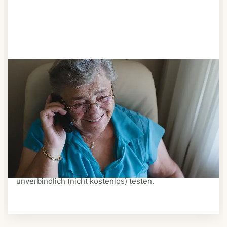
Schritt 3
Bestellen & liefern lassen
Suchen Sie sich aus dem Speiseplan Ihres Anbieters
aus, was Ihnen schmeckt. Bestellen Sie telefonisch,
schriftlich oder im Online-Shop Ihres Anbieters.
Ein Kurier liefert Ihnen das bestellte Essen zum
vereinbarten Zeitpunkt nach Hause. Bei vielen
Anbietern können Sie Essen auf Rädern auch
unverbindlich (nicht kostenlos) testen.