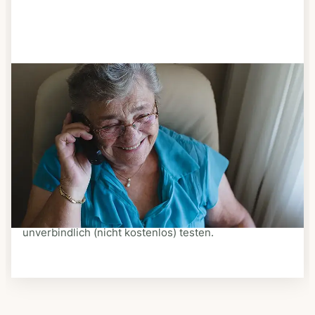
Schritt 3
Bestellen & liefern lassen
Suchen Sie sich aus dem Speiseplan Ihres Anbieters
aus, was Ihnen schmeckt. Bestellen Sie telefonisch,
schriftlich oder im Online-Shop Ihres Anbieters.
Ein Kurier liefert Ihnen das bestellte Essen zum
vereinbarten Zeitpunkt nach Hause. Bei vielen
Anbietern können Sie Essen auf Rädern auch
unverbindlich (nicht kostenlos) testen.