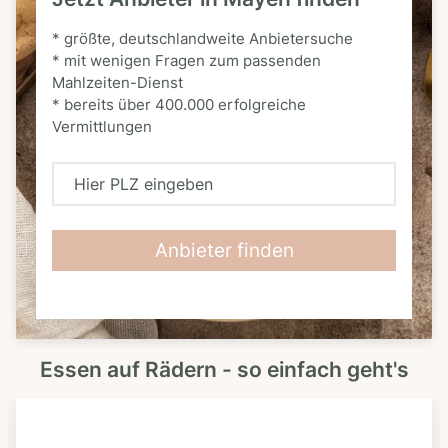
* größte, deutschlandweite Anbietersuche
* mit wenigen Fragen zum passenden
Mahlzeiten-Dienst
* bereits über 400.000 erfolgreiche
Vermittlungen
H
i
e
Anbieter finden
r
P
L
Essen auf Rädern - so einfach geht's
Z
e
i
n