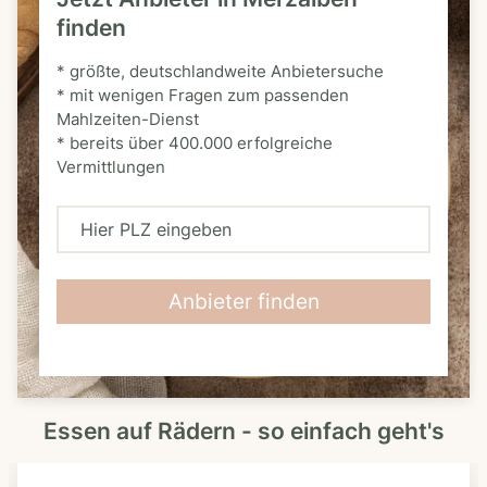
finden
* größte, deutschlandweite Anbietersuche
* mit wenigen Fragen zum passenden
Mahlzeiten-Dienst
* bereits über 400.000 erfolgreiche
Vermittlungen
H
i
e
Anbieter finden
r
P
L
Essen auf Rädern - so einfach geht's
Z
e