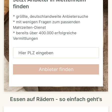
finden
* größte, deutschlandweite Anbietersuche
* mit wenigen Fragen zum passenden
Mahlzeiten-Dienst
* bereits über 400.000 erfolgreiche
Vermittlungen
H
i
e
Anbieter finden
r
P
L
Essen auf Rädern - so einfach geht's
Z
e