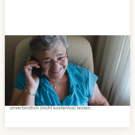
Schritt 3
Bestellen & liefern lassen
Suchen Sie sich aus dem Speiseplan Ihres Anbieters
aus, was Ihnen schmeckt. Bestellen Sie telefonisch,
schriftlich oder im Online-Shop Ihres Anbieters.
Ein Kurier liefert Ihnen das bestellte Essen zum
vereinbarten Zeitpunkt nach Hause. Bei vielen
Anbietern können Sie Essen auf Rädern auch
unverbindlich (nicht kostenlos) testen.