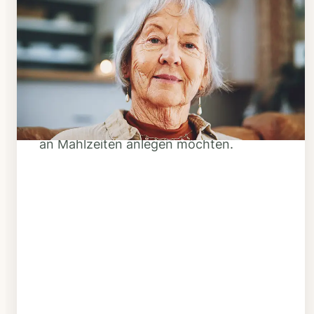
Schritt 1
Klarheit schaffen
Überlegen Sie, ob Ihnen das Essen
täglich verzehrfertig geliefert werden
soll oder Sie sich einen Tiefkühl-Vorrat
an Mahlzeiten anlegen möchten.