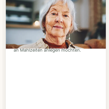
Schritt 1
Klarheit schaffen
Überlegen Sie, ob Ihnen das Essen
täglich verzehrfertig geliefert werden
soll oder Sie sich einen Tiefkühl-Vorrat
an Mahlzeiten anlegen möchten.