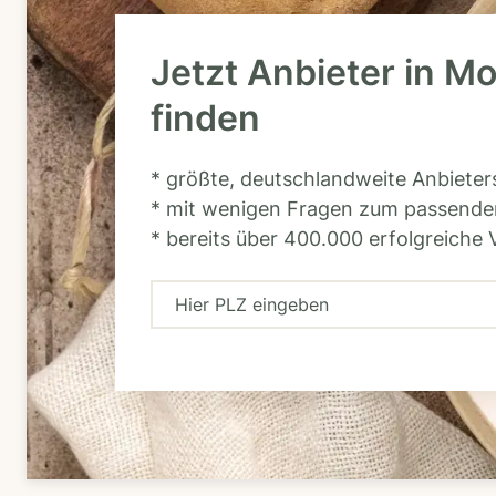
Jetzt Anbieter in M
finden
* größte, deutschlandweite Anbiete
* mit wenigen Fragen zum passende
* bereits über 400.000 erfolgreiche 
H
i
e
r
P
L