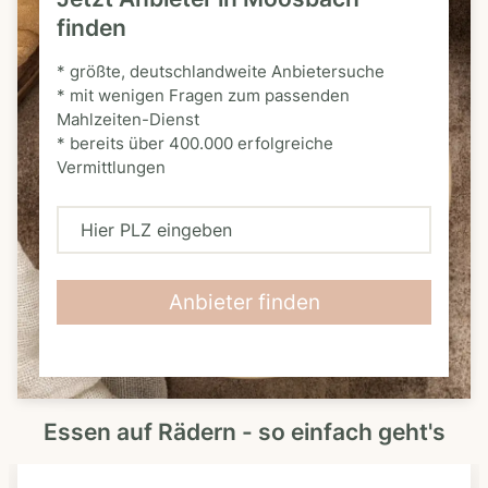
finden
* größte, deutschlandweite Anbietersuche
* mit wenigen Fragen zum passenden
Mahlzeiten-Dienst
* bereits über 400.000 erfolgreiche
Vermittlungen
H
i
e
Anbieter finden
r
P
L
Essen auf Rädern - so einfach geht's
Z
e