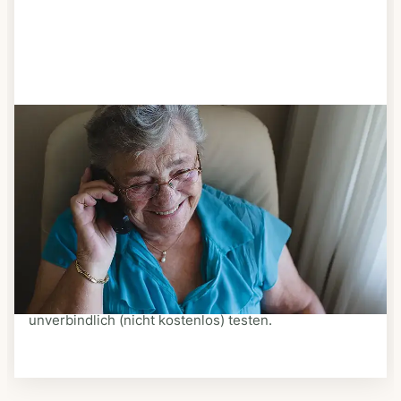
Schritt 3
Bestellen & liefern lassen
Suchen Sie sich aus dem Speiseplan Ihres Anbieters
aus, was Ihnen schmeckt. Bestellen Sie telefonisch,
schriftlich oder im Online-Shop Ihres Anbieters.
Ein Kurier liefert Ihnen das bestellte Essen zum
vereinbarten Zeitpunkt nach Hause. Bei vielen
Anbietern können Sie Essen auf Rädern auch
unverbindlich (nicht kostenlos) testen.