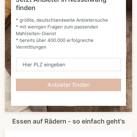
finden
* größte, deutschlandweite Anbietersuche
* mit wenigen Fragen zum passenden
Mahlzeiten-Dienst
* bereits über 400.000 erfolgreiche
Vermittlungen
H
i
e
Anbieter finden
r
P
L
Essen auf Rädern - so einfach geht's
Z
e