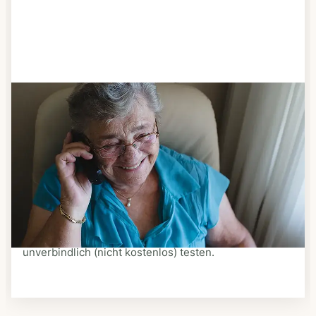
Schritt 3
Bestellen & liefern lassen
Suchen Sie sich aus dem Speiseplan Ihres Anbieters
aus, was Ihnen schmeckt. Bestellen Sie telefonisch,
schriftlich oder im Online-Shop Ihres Anbieters.
Ein Kurier liefert Ihnen das bestellte Essen zum
vereinbarten Zeitpunkt nach Hause. Bei vielen
Anbietern können Sie Essen auf Rädern auch
unverbindlich (nicht kostenlos) testen.