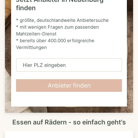
finden
* größte, deutschlandweite Anbietersuche
* mit wenigen Fragen zum passenden
Mahlzeiten-Dienst
* bereits über 400.000 erfolgreiche
Vermittlungen
H
i
e
Anbieter finden
r
P
L
Essen auf Rädern - so einfach geht's
Z
e