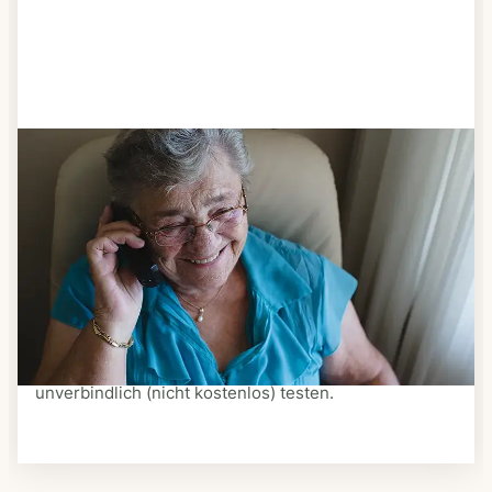
Schritt 3
Bestellen & liefern lassen
Suchen Sie sich aus dem Speiseplan Ihres Anbieters
aus, was Ihnen schmeckt. Bestellen Sie telefonisch,
schriftlich oder im Online-Shop Ihres Anbieters.
Ein Kurier liefert Ihnen das bestellte Essen zum
vereinbarten Zeitpunkt nach Hause. Bei vielen
Anbietern können Sie Essen auf Rädern auch
unverbindlich (nicht kostenlos) testen.