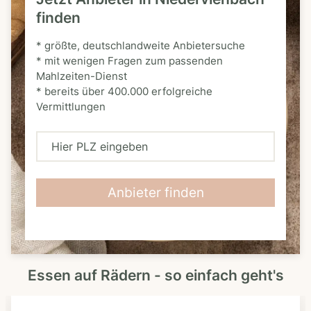
finden
* größte, deutschlandweite Anbietersuche
* mit wenigen Fragen zum passenden
Mahlzeiten-Dienst
* bereits über 400.000 erfolgreiche
Vermittlungen
H
i
e
Anbieter finden
r
P
L
Essen auf Rädern - so einfach geht's
Z
e