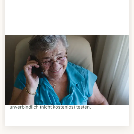
Schritt 3
Bestellen & liefern lassen
Suchen Sie sich aus dem Speiseplan Ihres Anbieters
aus, was Ihnen schmeckt. Bestellen Sie telefonisch,
schriftlich oder im Online-Shop Ihres Anbieters.
Ein Kurier liefert Ihnen das bestellte Essen zum
vereinbarten Zeitpunkt nach Hause. Bei vielen
Anbietern können Sie Essen auf Rädern auch
unverbindlich (nicht kostenlos) testen.