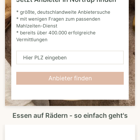
* größte, deutschlandweite Anbietersuche
* mit wenigen Fragen zum passenden
Mahlzeiten-Dienst
* bereits über 400.000 erfolgreiche
Vermittlungen
H
i
e
Anbieter finden
r
P
L
Essen auf Rädern - so einfach geht's
Z
e
i
n