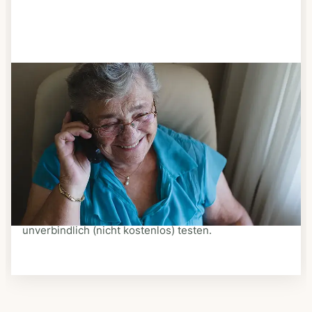
Schritt 3
Bestellen & liefern lassen
Suchen Sie sich aus dem Speiseplan Ihres Anbieters
aus, was Ihnen schmeckt. Bestellen Sie telefonisch,
schriftlich oder im Online-Shop Ihres Anbieters.
Ein Kurier liefert Ihnen das bestellte Essen zum
vereinbarten Zeitpunkt nach Hause. Bei vielen
Anbietern können Sie Essen auf Rädern auch
unverbindlich (nicht kostenlos) testen.