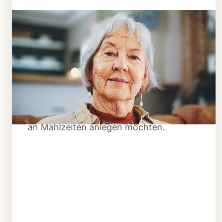
Schritt 1
Klarheit schaffen
Überlegen Sie, ob Ihnen das Essen
täglich verzehrfertig geliefert werden
soll oder Sie sich einen Tiefkühl-Vorrat
an Mahlzeiten anlegen möchten.