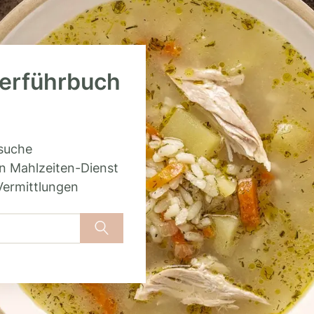
berführbuch
rsuche
n Mahlzeiten-Dienst
Vermittlungen