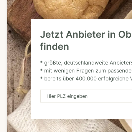
Jetzt Anbieter in O
finden
* größte, deutschlandweite Anbiete
* mit wenigen Fragen zum passende
* bereits über 400.000 erfolgreiche 
H
i
e
r
P