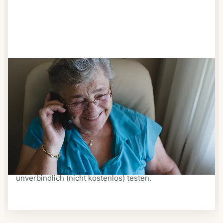
Schritt 3
Bestellen & liefern lassen
Suchen Sie sich aus dem Speiseplan Ihres Anbieters
aus, was Ihnen schmeckt. Bestellen Sie telefonisch,
schriftlich oder im Online-Shop Ihres Anbieters.
Ein Kurier liefert Ihnen das bestellte Essen zum
vereinbarten Zeitpunkt nach Hause. Bei vielen
Anbietern können Sie Essen auf Rädern auch
unverbindlich (nicht kostenlos) testen.