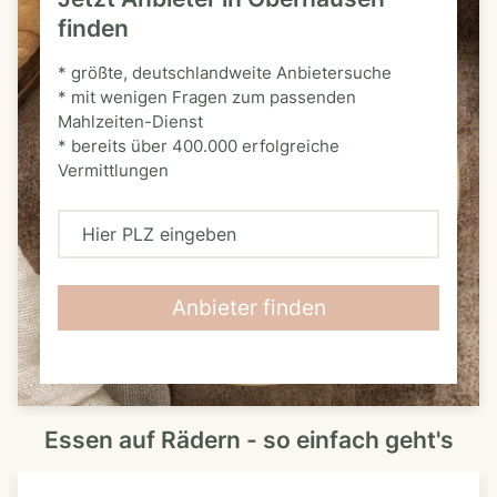
finden
* größte, deutschlandweite Anbietersuche
* mit wenigen Fragen zum passenden
Mahlzeiten-Dienst
* bereits über 400.000 erfolgreiche
Vermittlungen
H
i
e
Anbieter finden
r
P
L
Essen auf Rädern - so einfach geht's
Z
e