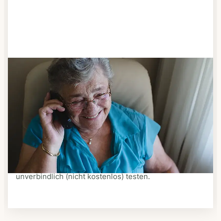
Schritt 3
Bestellen & liefern lassen
Suchen Sie sich aus dem Speiseplan Ihres Anbieters
aus, was Ihnen schmeckt. Bestellen Sie telefonisch,
schriftlich oder im Online-Shop Ihres Anbieters.
Ein Kurier liefert Ihnen das bestellte Essen zum
vereinbarten Zeitpunkt nach Hause. Bei vielen
Anbietern können Sie Essen auf Rädern auch
unverbindlich (nicht kostenlos) testen.