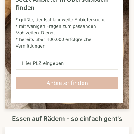
finden
* größte, deutschlandweite Anbietersuche
* mit wenigen Fragen zum passenden
Mahlzeiten-Dienst
* bereits über 400.000 erfolgreiche
Vermittlungen
H
i
e
Anbieter finden
r
P
L
Essen auf Rädern - so einfach geht's
Z
e