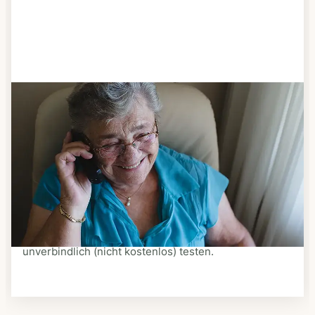
Schritt 3
Bestellen & liefern lassen
Suchen Sie sich aus dem Speiseplan Ihres Anbieters
aus, was Ihnen schmeckt. Bestellen Sie telefonisch,
schriftlich oder im Online-Shop Ihres Anbieters.
Ein Kurier liefert Ihnen das bestellte Essen zum
vereinbarten Zeitpunkt nach Hause. Bei vielen
Anbietern können Sie Essen auf Rädern auch
unverbindlich (nicht kostenlos) testen.