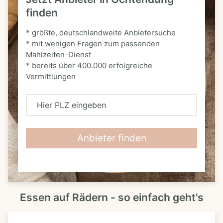
finden
* größte, deutschlandweite Anbietersuche
* mit wenigen Fragen zum passenden
Mahlzeiten-Dienst
* bereits über 400.000 erfolgreiche
Vermittlungen
H
i
e
Anbieter finden
r
P
L
Essen auf Rädern - so einfach geht's
Z
e