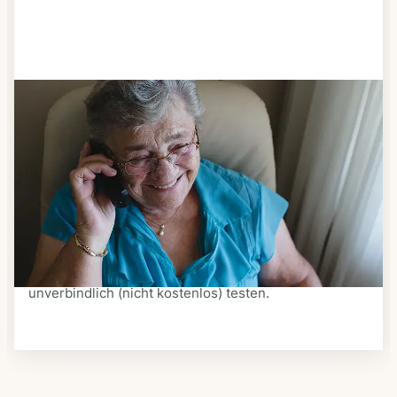
Schritt 3
Bestellen & liefern lassen
Suchen Sie sich aus dem Speiseplan Ihres Anbieters
aus, was Ihnen schmeckt. Bestellen Sie telefonisch,
schriftlich oder im Online-Shop Ihres Anbieters.
Ein Kurier liefert Ihnen das bestellte Essen zum
vereinbarten Zeitpunkt nach Hause. Bei vielen
Anbietern können Sie Essen auf Rädern auch
unverbindlich (nicht kostenlos) testen.