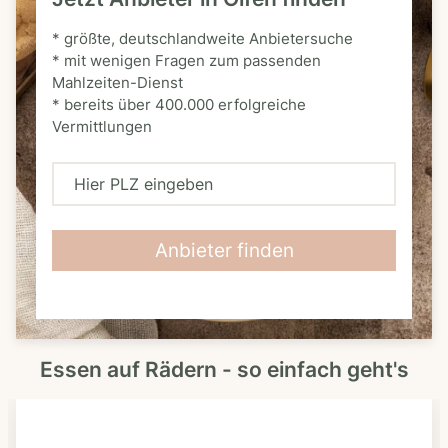
* größte, deutschlandweite Anbietersuche
* mit wenigen Fragen zum passenden
Mahlzeiten-Dienst
* bereits über 400.000 erfolgreiche
Vermittlungen
H
i
e
Anbieter finden
r
P
L
Essen auf Rädern - so einfach geht's
Z
e
i
n