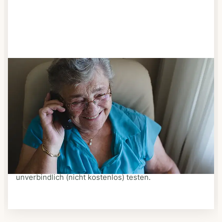
Schritt 3
Bestellen & liefern lassen
Suchen Sie sich aus dem Speiseplan Ihres Anbieters
aus, was Ihnen schmeckt. Bestellen Sie telefonisch,
schriftlich oder im Online-Shop Ihres Anbieters.
Ein Kurier liefert Ihnen das bestellte Essen zum
vereinbarten Zeitpunkt nach Hause. Bei vielen
Anbietern können Sie Essen auf Rädern auch
unverbindlich (nicht kostenlos) testen.