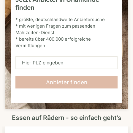
finden
* größte, deutschlandweite Anbietersuche
* mit wenigen Fragen zum passenden
Mahlzeiten-Dienst
* bereits über 400.000 erfolgreiche
Vermittlungen
H
i
e
Anbieter finden
r
P
L
Essen auf Rädern - so einfach geht's
Z
e