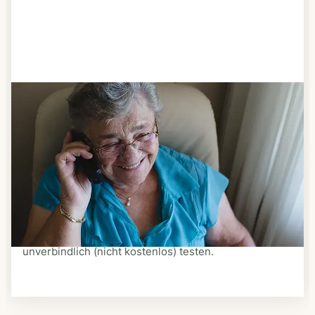
Schritt 3
Bestellen & liefern lassen
Suchen Sie sich aus dem Speiseplan Ihres Anbieters
aus, was Ihnen schmeckt. Bestellen Sie telefonisch,
schriftlich oder im Online-Shop Ihres Anbieters.
Ein Kurier liefert Ihnen das bestellte Essen zum
vereinbarten Zeitpunkt nach Hause. Bei vielen
Anbietern können Sie Essen auf Rädern auch
unverbindlich (nicht kostenlos) testen.