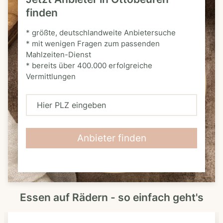
finden
* größte, deutschlandweite Anbietersuche
* mit wenigen Fragen zum passenden
Mahlzeiten-Dienst
* bereits über 400.000 erfolgreiche
Vermittlungen
H
i
e
Anbieter finden
r
P
L
Essen auf Rädern - so einfach geht's
Z
e