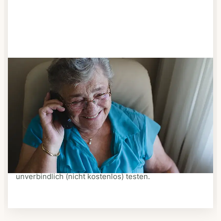
Schritt 3
Bestellen & liefern lassen
Suchen Sie sich aus dem Speiseplan Ihres Anbieters
aus, was Ihnen schmeckt. Bestellen Sie telefonisch,
schriftlich oder im Online-Shop Ihres Anbieters.
Ein Kurier liefert Ihnen das bestellte Essen zum
vereinbarten Zeitpunkt nach Hause. Bei vielen
Anbietern können Sie Essen auf Rädern auch
unverbindlich (nicht kostenlos) testen.