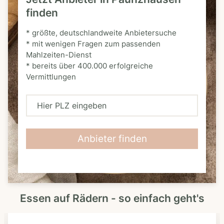
finden
* größte, deutschlandweite Anbietersuche
* mit wenigen Fragen zum passenden
Mahlzeiten-Dienst
* bereits über 400.000 erfolgreiche
Vermittlungen
H
i
e
Anbieter finden
r
P
L
Essen auf Rädern - so einfach geht's
Z
e