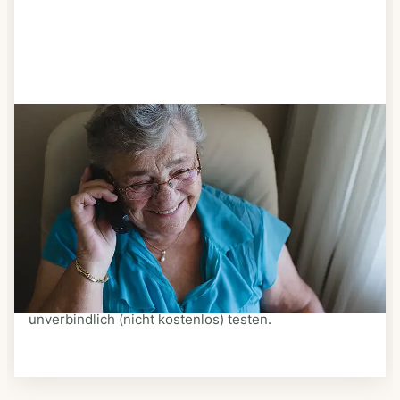
Schritt 3
Bestellen & liefern lassen
Suchen Sie sich aus dem Speiseplan Ihres Anbieters
aus, was Ihnen schmeckt. Bestellen Sie telefonisch,
schriftlich oder im Online-Shop Ihres Anbieters.
Ein Kurier liefert Ihnen das bestellte Essen zum
vereinbarten Zeitpunkt nach Hause. Bei vielen
Anbietern können Sie Essen auf Rädern auch
unverbindlich (nicht kostenlos) testen.