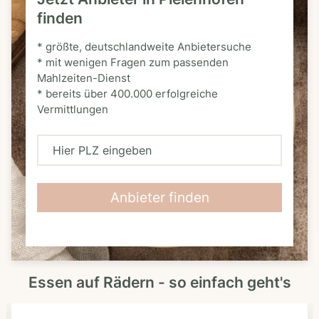
finden
* größte, deutschlandweite Anbietersuche
* mit wenigen Fragen zum passenden
Mahlzeiten-Dienst
* bereits über 400.000 erfolgreiche
Vermittlungen
H
i
e
Anbieter finden
r
P
L
Essen auf Rädern - so einfach geht's
Z
e