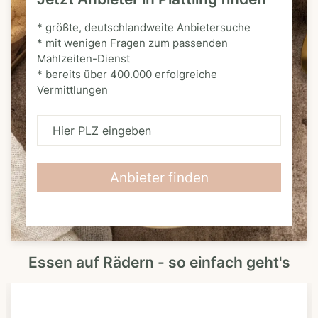
* größte, deutschlandweite Anbietersuche
* mit wenigen Fragen zum passenden
Mahlzeiten-Dienst
* bereits über 400.000 erfolgreiche
Vermittlungen
H
i
e
Anbieter finden
r
P
L
Essen auf Rädern - so einfach geht's
Z
e
i
n