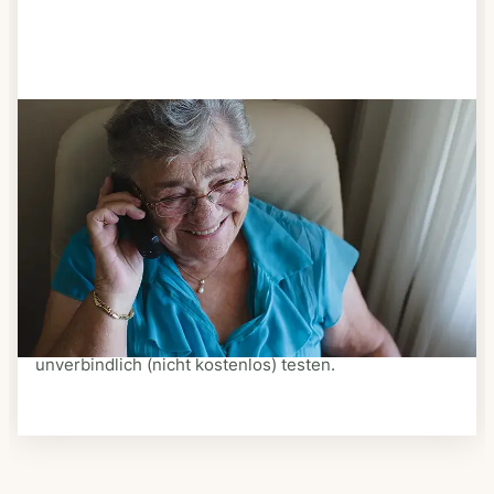
Schritt 3
Bestellen & liefern lassen
Suchen Sie sich aus dem Speiseplan Ihres Anbieters
aus, was Ihnen schmeckt. Bestellen Sie telefonisch,
schriftlich oder im Online-Shop Ihres Anbieters.
Ein Kurier liefert Ihnen das bestellte Essen zum
vereinbarten Zeitpunkt nach Hause. Bei vielen
Anbietern können Sie Essen auf Rädern auch
unverbindlich (nicht kostenlos) testen.