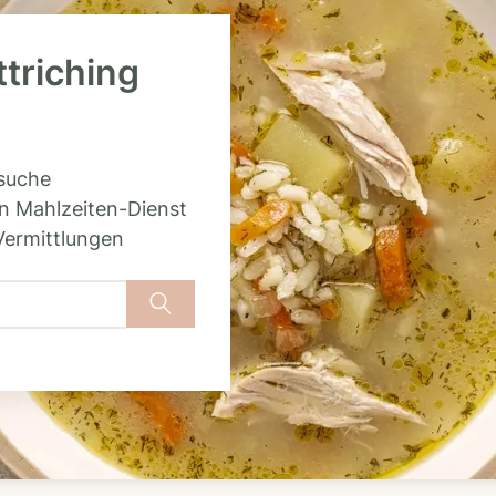
ttriching
rsuche
n Mahlzeiten-Dienst
Vermittlungen