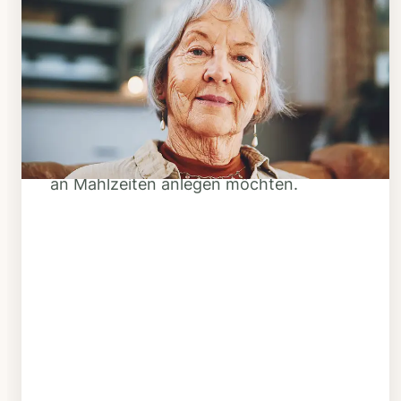
Schritt 1
Klarheit schaffen
Überlegen Sie, ob Ihnen das Essen
täglich verzehrfertig geliefert werden
soll oder Sie sich einen Tiefkühl-Vorrat
an Mahlzeiten anlegen möchten.