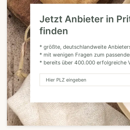
Jetzt Anbieter in Pri
finden
* größte, deutschlandweite Anbiete
* mit wenigen Fragen zum passende
* bereits über 400.000 erfolgreiche 
H
i
e
r
P
L