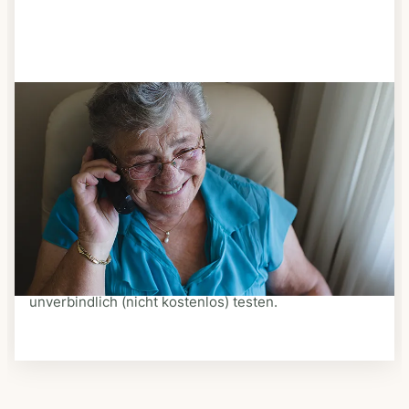
Schritt 3
Bestellen & liefern lassen
Suchen Sie sich aus dem Speiseplan Ihres Anbieters
aus, was Ihnen schmeckt. Bestellen Sie telefonisch,
schriftlich oder im Online-Shop Ihres Anbieters.
Ein Kurier liefert Ihnen das bestellte Essen zum
vereinbarten Zeitpunkt nach Hause. Bei vielen
Anbietern können Sie Essen auf Rädern auch
unverbindlich (nicht kostenlos) testen.