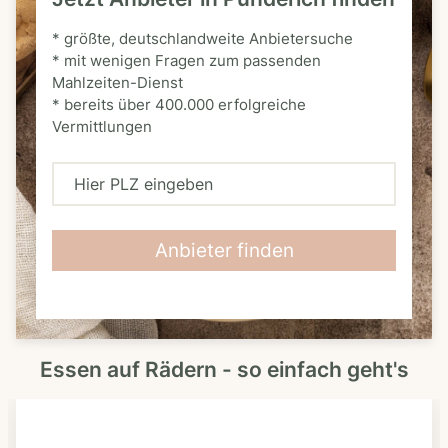
* größte, deutschlandweite Anbietersuche
* mit wenigen Fragen zum passenden
Mahlzeiten-Dienst
* bereits über 400.000 erfolgreiche
Vermittlungen
H
i
e
Anbieter finden
r
P
L
Essen auf Rädern - so einfach geht's
Z
e
i
n