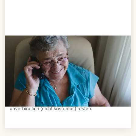
Schritt 3
Bestellen & liefern lassen
Suchen Sie sich aus dem Speiseplan Ihres Anbieters
aus, was Ihnen schmeckt. Bestellen Sie telefonisch,
schriftlich oder im Online-Shop Ihres Anbieters.
Ein Kurier liefert Ihnen das bestellte Essen zum
vereinbarten Zeitpunkt nach Hause. Bei vielen
Anbietern können Sie Essen auf Rädern auch
unverbindlich (nicht kostenlos) testen.