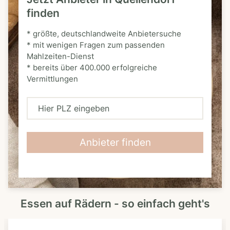
finden
* größte, deutschlandweite Anbietersuche
* mit wenigen Fragen zum passenden
Mahlzeiten-Dienst
* bereits über 400.000 erfolgreiche
Vermittlungen
H
i
e
Anbieter finden
r
P
L
Essen auf Rädern - so einfach geht's
Z
e