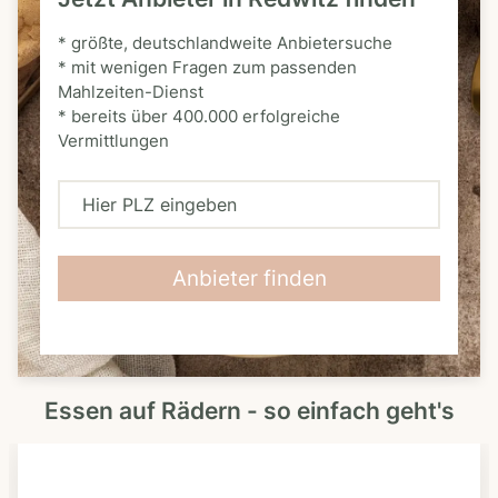
* größte, deutschlandweite Anbietersuche
* mit wenigen Fragen zum passenden
Mahlzeiten-Dienst
* bereits über 400.000 erfolgreiche
Vermittlungen
H
i
e
Anbieter finden
r
P
L
Essen auf Rädern - so einfach geht's
Z
e
i
n