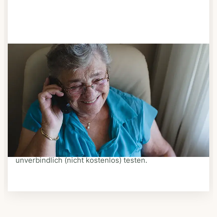
Schritt 3
Bestellen & liefern lassen
Suchen Sie sich aus dem Speiseplan Ihres Anbieters
aus, was Ihnen schmeckt. Bestellen Sie telefonisch,
schriftlich oder im Online-Shop Ihres Anbieters.
Ein Kurier liefert Ihnen das bestellte Essen zum
vereinbarten Zeitpunkt nach Hause. Bei vielen
Anbietern können Sie Essen auf Rädern auch
unverbindlich (nicht kostenlos) testen.