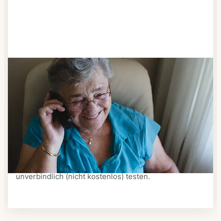
Schritt 3
Bestellen & liefern lassen
Suchen Sie sich aus dem Speiseplan Ihres Anbieters
aus, was Ihnen schmeckt. Bestellen Sie telefonisch,
schriftlich oder im Online-Shop Ihres Anbieters.
Ein Kurier liefert Ihnen das bestellte Essen zum
vereinbarten Zeitpunkt nach Hause. Bei vielen
Anbietern können Sie Essen auf Rädern auch
unverbindlich (nicht kostenlos) testen.