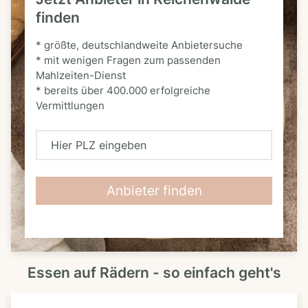
finden
* größte, deutschlandweite Anbietersuche
* mit wenigen Fragen zum passenden
Mahlzeiten-Dienst
* bereits über 400.000 erfolgreiche
Vermittlungen
H
i
e
Anbieter finden
r
P
L
Essen auf Rädern - so einfach geht's
Z
e