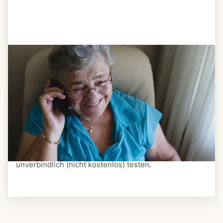
Schritt 3
Bestellen & liefern lassen
Suchen Sie sich aus dem Speiseplan Ihres Anbieters
aus, was Ihnen schmeckt. Bestellen Sie telefonisch,
schriftlich oder im Online-Shop Ihres Anbieters.
Ein Kurier liefert Ihnen das bestellte Essen zum
vereinbarten Zeitpunkt nach Hause. Bei vielen
Anbietern können Sie Essen auf Rädern auch
unverbindlich (nicht kostenlos) testen.