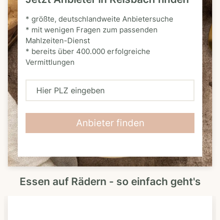
* größte, deutschlandweite Anbietersuche
* mit wenigen Fragen zum passenden
Mahlzeiten-Dienst
* bereits über 400.000 erfolgreiche
Vermittlungen
H
i
e
Anbieter finden
r
P
L
Essen auf Rädern - so einfach geht's
Z
e
i
n