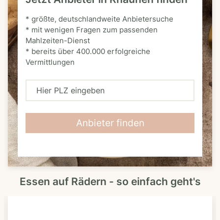
* größte, deutschlandweite Anbietersuche
* mit wenigen Fragen zum passenden
Mahlzeiten-Dienst
* bereits über 400.000 erfolgreiche
Vermittlungen
H
i
e
Anbieter finden
r
P
L
Essen auf Rädern - so einfach geht's
Z
e
i
n