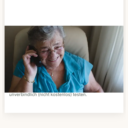
Schritt 3
Bestellen & liefern lassen
Suchen Sie sich aus dem Speiseplan Ihres Anbieters
aus, was Ihnen schmeckt. Bestellen Sie telefonisch,
schriftlich oder im Online-Shop Ihres Anbieters.
Ein Kurier liefert Ihnen das bestellte Essen zum
vereinbarten Zeitpunkt nach Hause. Bei vielen
Anbietern können Sie Essen auf Rädern auch
unverbindlich (nicht kostenlos) testen.