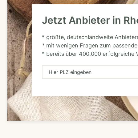
Jetzt Anbieter in Rh
* größte, deutschlandweite Anbiete
* mit wenigen Fragen zum passende
* bereits über 400.000 erfolgreiche 
H
i
e
r
P
L
Z